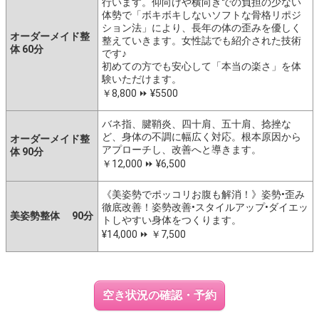
行います。仰向けや横向きでの負担の少ない
体勢で「ボキボキしないソフトな骨格リポジ
ション法」により、長年の体の歪みを優しく
オーダーメイド整
整えていきます。女性誌でも紹介された技術
体 60分
です♪
初めての方でも安心して「本当の楽さ」を体
験いただけます。
￥8,800 ⏩️ ¥5500
バネ指、腱鞘炎、四十肩、五十肩、捻挫な
ど、身体の不調に幅広く対応。根本原因から
オーダーメイド整
アプローチし、改善へと導きます。
体 90分
￥12,000 ⏩️ ¥6,500
《美姿勢でポッコリお腹も解消！》姿勢•歪み
徹底改善！姿勢改善•スタイルアップ•ダイエッ
美姿勢整体 90分
トしやすい身体をつくります。
¥14,000 ⏩️ ￥7,500
空き状況の確認・予約