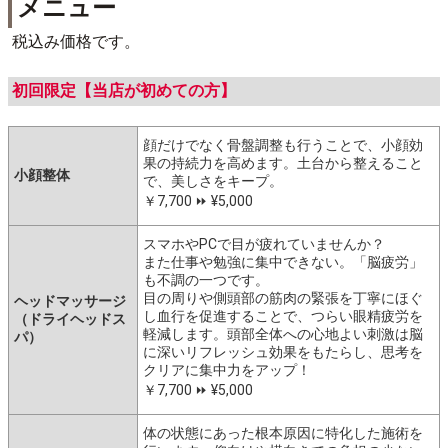
メニュー
税込み価格です。
初回限定【当店が初めての方】
顔だけでなく骨盤調整も行うことで、小顔効
果の持続力を高めます。土台から整えること
小顔整体
で、美しさをキープ。
￥7,700 ⏩️ ¥5,000
スマホやPCで目が疲れていませんか？
また仕事や勉強に集中できない。「脳疲労」
も不調の一つです。
目の周りや側頭部の筋肉の緊張を丁寧にほぐ
ヘッドマッサージ
し血行を促進することで、つらい眼精疲労を
（ドライヘッドス
軽減します。頭部全体への心地よい刺激は脳
パ）
に深いリフレッシュ効果をもたらし、思考を
クリアに集中力をアップ！
￥7,700 ⏩️ ¥5,000
体の状態にあった根本原因に特化した施術を