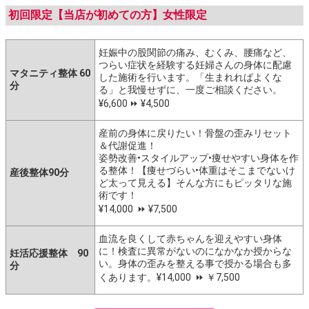
初回限定【当店が初めての方】女性限定
妊娠中の股関節の痛み、むくみ、腰痛など、
つらい症状を経験する妊婦さんの身体に配慮
マタニティ整体 60
した施術を行います。「生まれればよくな
分
る」と我慢せずに、一度ご相談ください。
¥6,600 ⏩️ ¥4,500
産前の身体に戻りたい！骨盤の歪みリセット
＆代謝促進！
姿勢改善•スタイルアップ•痩せやすい身体を作
る整体！【痩せづらい•体重はそこまでないけ
産後整体90分
ど太って見える】そんな方にもピッタリな施
術です！
¥14,000 ⏩️ ¥7,500
血流を良くして赤ちゃんを迎えやすい身体
に！検査に異常がないのになかなか授からな
妊活応援整体 90
い。身体の歪みを整える事で授かる場合も多
分
くあります。¥14,000 ⏩️ ￥7,500